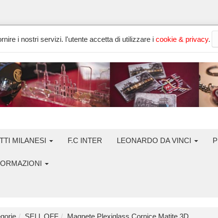
nire i nostri servizi. l'utente accetta di utilizzare i
cookie & privacy
.
TTI MILANESI
F.C INTER
LEONARDO DA VINCI
P
FORMAZIONI
gorie
SELL OFF
Magnete Plexiglass Cornice Matite 3D