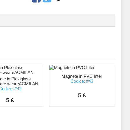
Magnete in PVC Inter
te in Plexiglass
Codice: #43
lare weareACMILAN
Codice: #42
5 €
5 €