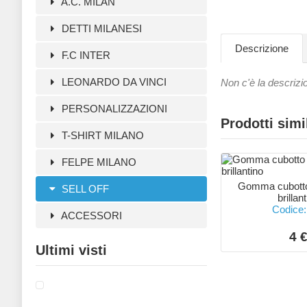
A.C. MILAN
DETTI MILANESI
Descrizione
F.C INTER
LEONARDO DA VINCI
Non c'è la descrizi
PERSONALIZZAZIONI
Prodotti simi
T-SHIRT MILANO
FELPE MILANO
Gomma cubotto
SELL OFF
brillan
Codice:
ACCESSORI
4 
Ultimi visti