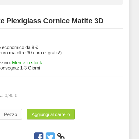
e Plexiglass Cornice Matite 3D
o economico da 8 €
 euro ma oltre 30 euro e' gratis!)
zzino:
Merce in stock
 consegna:
1-3 Giorni
A.:
0,90 €
Pezzo
Aggiungi al carrello