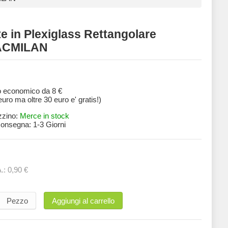
e in Plexiglass Rettangolare
ACMILAN
o economico da 8 €
 euro ma oltre 30 euro e' gratis!)
zzino:
Merce in stock
 consegna:
1-3 Giorni
A.:
0,90 €
Pezzo
Aggiungi al carrello