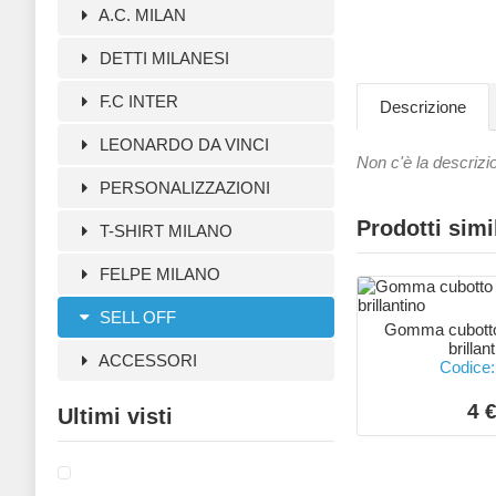
A.C. MILAN
DETTI MILANESI
F.C INTER
Descrizione
LEONARDO DA VINCI
Non c'è la descrizi
PERSONALIZZAZIONI
Prodotti simi
T-SHIRT MILANO
FELPE MILANO
SELL OFF
Gomma cubotto
brillan
ACCESSORI
Codice:
4 
Ultimi visti