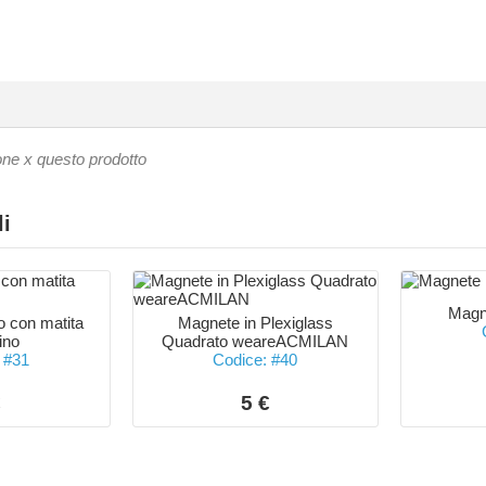
one x questo prodotto
li
Magne
 con matita
Magnete in Plexiglass
tino
Quadrato weareACMILAN
 #31
Codice: #40
€
5 €