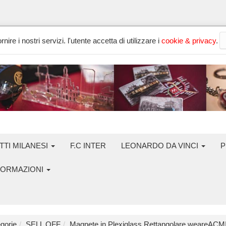
nire i nostri servizi. l'utente accetta di utilizzare i
cookie & privacy
.
TTI MILANESI
F.C INTER
LEONARDO DA VINCI
P
FORMAZIONI
gorie
SELL OFF
Magnete in Plexiglass Rettangolare weareAC