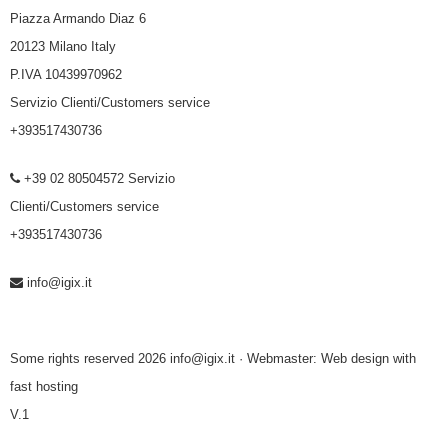
Piazza Armando Diaz 6
20123 Milano Italy
P.IVA 10439970962
Servizio Clienti/Customers service
+393517430736
+39 02 80504572 Servizio
Clienti/Customers service
+393517430736
info@igix.it
Some rights reserved 2026 info@igix.it · Webmaster:
Web design with
fast hosting
V.1