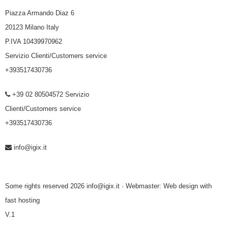
Piazza Armando Diaz 6
20123 Milano Italy
P.IVA 10439970962
Servizio Clienti/Customers service
+393517430736
+39 02 80504572 Servizio
Clienti/Customers service
+393517430736
info@igix.it
Some rights reserved 2026 info@igix.it · Webmaster:
Web design with
fast hosting
V.1