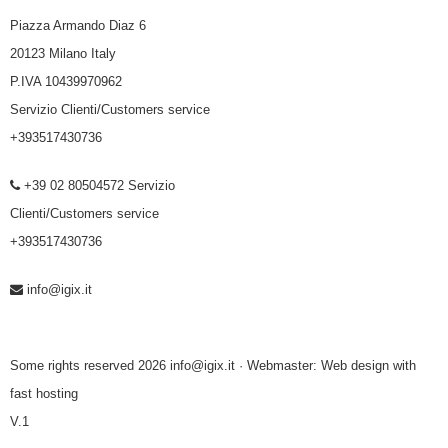
Piazza Armando Diaz 6
20123 Milano Italy
P.IVA 10439970962
Servizio Clienti/Customers service
+393517430736
+39 02 80504572 Servizio
Clienti/Customers service
+393517430736
info@igix.it
Some rights reserved 2026 info@igix.it · Webmaster:
Web design with
fast hosting
V.1