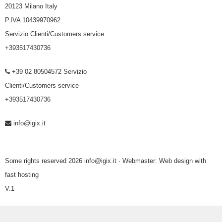
20123 Milano Italy
P.IVA 10439970962
Servizio Clienti/Customers service
+393517430736
+39 02 80504572 Servizio
Clienti/Customers service
+393517430736
info@igix.it
Some rights reserved 2026 info@igix.it · Webmaster:
Web design with
fast hosting
V.1