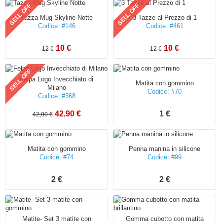
SELL OFF
SELL OFF
Tazza Mug Skyline Notte
3 Tazze al Prezzo di 1
Codice: #146
Codice: #461
10 €
10 €
12 €
12 €
SELL OFF
Felpa Logo Invecchiato di
Matita con gommino
Milano
Codice: #70
Codice: #368
42,90 €
1 €
42,90 €
Matita con gommino
Penna manina in silicone
Codice: #74
Codice: #99
2 €
2 €
Matite- Set 3 matite con
Gomma cubotto con matita