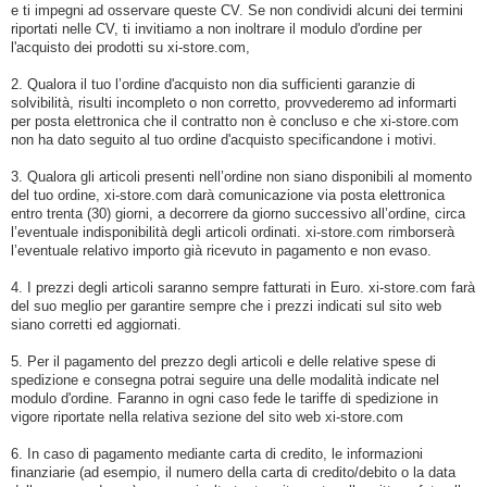
e ti impegni ad osservare queste CV. Se non condividi alcuni dei termini
riportati nelle CV, ti invitiamo a non inoltrare il modulo d'ordine per
l'acquisto dei prodotti su xi-store.com,
2. Qualora il tuo l’ordine d'acquisto non dia sufficienti garanzie di
solvibilità, risulti incompleto o non corretto, provvederemo ad informarti
per posta elettronica che il contratto non è concluso e che xi-store.com
non ha dato seguito al tuo ordine d'acquisto specificandone i motivi.
3. Qualora gli articoli presenti nell’ordine non siano disponibili al momento
del tuo ordine, xi-store.com darà comunicazione via posta elettronica
entro trenta (30) giorni, a decorrere da giorno successivo all’ordine, circa
l’eventuale indisponibilità degli articoli ordinati. xi-store.com rimborserà
l’eventuale relativo importo già ricevuto in pagamento e non evaso.
4. I prezzi degli articoli saranno sempre fatturati in Euro. xi-store.com farà
del suo meglio per garantire sempre che i prezzi indicati sul sito web
siano corretti ed aggiornati.
5. Per il pagamento del prezzo degli articoli e delle relative spese di
spedizione e consegna potrai seguire una delle modalità indicate nel
modulo d'ordine. Faranno in ogni caso fede le tariffe di spedizione in
vigore riportate nella relativa sezione del sito web xi-store.com
6. In caso di pagamento mediante carta di credito, le informazioni
finanziarie (ad esempio, il numero della carta di credito/debito o la data