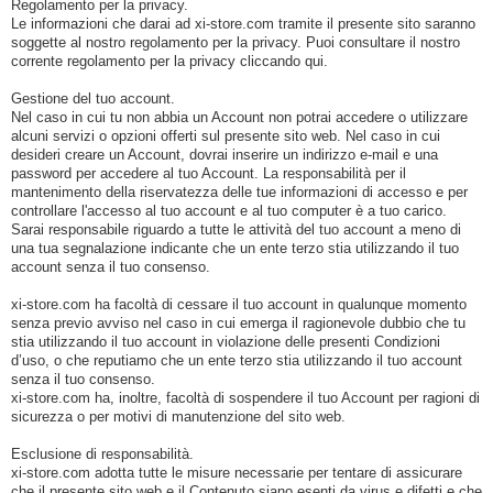
Regolamento per la privacy.
Le informazioni che darai ad xi-store.com tramite il presente sito saranno
soggette al nostro regolamento per la privacy. Puoi consultare il nostro
corrente regolamento per la privacy cliccando qui.
Gestione del tuo account.
Nel caso in cui tu non abbia un Account non potrai accedere o utilizzare
alcuni servizi o opzioni offerti sul presente sito web. Nel caso in cui
desideri creare un Account, dovrai inserire un indirizzo e-mail e una
password per accedere al tuo Account. La responsabilità per il
mantenimento della riservatezza delle tue informazioni di accesso e per
controllare l'accesso al tuo account e al tuo computer è a tuo carico.
Sarai responsabile riguardo a tutte le attività del tuo account a meno di
una tua segnalazione indicante che un ente terzo stia utilizzando il tuo
account senza il tuo consenso.
xi-store.com ha facoltà di cessare il tuo account in qualunque momento
senza previo avviso nel caso in cui emerga il ragionevole dubbio che tu
stia utilizzando il tuo account in violazione delle presenti Condizioni
d’uso, o che reputiamo che un ente terzo stia utilizzando il tuo account
senza il tuo consenso.
xi-store.com ha, inoltre, facoltà di sospendere il tuo Account per ragioni di
sicurezza o per motivi di manutenzione del sito web.
Esclusione di responsabilità.
xi-store.com adotta tutte le misure necessarie per tentare di assicurare
che il presente sito web e il Contenuto siano esenti da virus e difetti e che