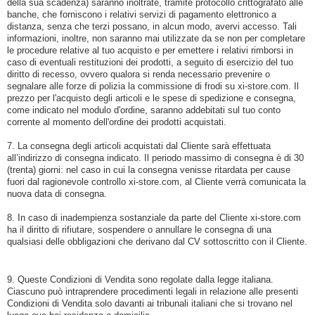
della sua scadenza) saranno inoltrate, tramite protocollo crittografato alle
banche, che forniscono i relativi servizi di pagamento elettronico a
distanza, senza che terzi possano, in alcun modo, avervi accesso. Tali
informazioni, inoltre, non saranno mai utilizzate da se non per completare
le procedure relative al tuo acquisto e per emettere i relativi rimborsi in
caso di eventuali restituzioni dei prodotti, a seguito di esercizio del tuo
diritto di recesso, ovvero qualora si renda necessario prevenire o
segnalare alle forze di polizia la commissione di frodi su xi-store.com. Il
prezzo per l'acquisto degli articoli e le spese di spedizione e consegna,
come indicato nel modulo d'ordine, saranno addebitati sul tuo conto
corrente al momento dell'ordine dei prodotti acquistati.
7. La consegna degli articoli acquistati dal Cliente sarà effettuata
all’indirizzo di consegna indicato. Il periodo massimo di consegna è di 30
(trenta) giorni: nel caso in cui la consegna venisse ritardata per cause
fuori dal ragionevole controllo xi-store.com, al Cliente verrà comunicata la
nuova data di consegna.
8. In caso di inadempienza sostanziale da parte del Cliente xi-store.com
ha il diritto di rifiutare, sospendere o annullare le consegna di una
qualsiasi delle obbligazioni che derivano dal CV sottoscritto con il Cliente.
9. Queste Condizioni di Vendita sono regolate dalla legge italiana.
Ciascuno può intraprendere procedimenti legali in relazione alle presenti
Condizioni di Vendita solo davanti ai tribunali italiani che si trovano nel