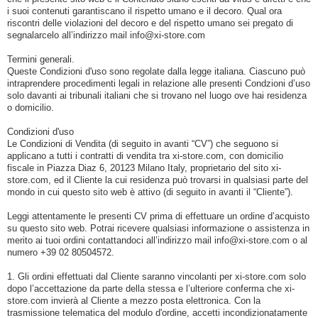
i suoi contenuti garantiscano il rispetto umano e il decoro. Qual ora
riscontri delle violazioni del decoro e del rispetto umano sei pregato di
segnalarcelo all’indirizzo mail info@xi-store.com
Termini generali.
Queste Condizioni d'uso sono regolate dalla legge italiana. Ciascuno può
intraprendere procedimenti legali in relazione alle presenti Condzioni d’uso
solo davanti ai tribunali italiani che si trovano nel luogo ove hai residenza
o domicilio.
Condizioni d'uso
Le Condizioni di Vendita (di seguito in avanti “CV”) che seguono si
applicano a tutti i contratti di vendita tra xi-store.com, con domicilio
fiscale in Piazza Diaz 6, 20123 Milano Italy, proprietario del sito xi-
store.com, ed il Cliente la cui residenza può trovarsi in qualsiasi parte del
mondo in cui questo sito web è attivo (di seguito in avanti il “Cliente”).
Leggi attentamente le presenti CV prima di effettuare un ordine d’acquisto
su questo sito web. Potrai ricevere qualsiasi informazione o assistenza in
merito ai tuoi ordini contattandoci all’indirizzo mail info@xi-store.com o al
numero +39 02 80504572.
1. Gli ordini effettuati dal Cliente saranno vincolanti per xi-store.com solo
dopo l’accettazione da parte della stessa e l’ulteriore conferma che xi-
store.com invierà al Cliente a mezzo posta elettronica. Con la
trasmissione telematica del modulo d'ordine, accetti incondizionatamente