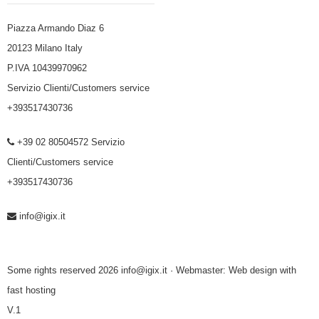
Piazza Armando Diaz 6
20123 Milano Italy
P.IVA 10439970962
Servizio Clienti/Customers service
+393517430736
+39 02 80504572 Servizio
Clienti/Customers service
+393517430736
info@igix.it
Some rights reserved 2026 info@igix.it · Webmaster:
Web design with
fast hosting
V.1