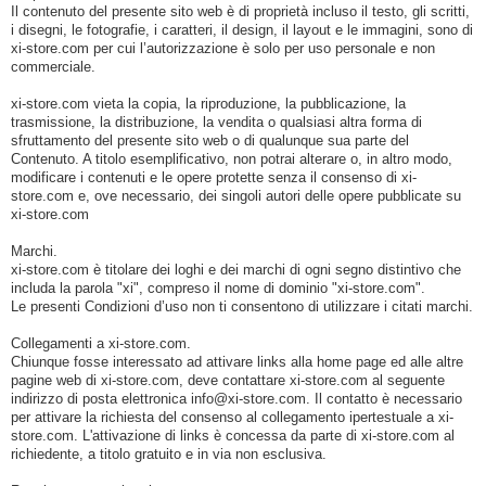
Il contenuto del presente sito web è di proprietà incluso il testo, gli scritti,
i disegni, le fotografie, i caratteri, il design, il layout e le immagini, sono di
xi-store.com per cui l’autorizzazione è solo per uso personale e non
commerciale.
xi-store.com vieta la copia, la riproduzione, la pubblicazione, la
trasmissione, la distribuzione, la vendita o qualsiasi altra forma di
sfruttamento del presente sito web o di qualunque sua parte del
Contenuto. A titolo esemplificativo, non potrai alterare o, in altro modo,
modificare i contenuti e le opere protette senza il consenso di xi-
store.com e, ove necessario, dei singoli autori delle opere pubblicate su
xi-store.com
Marchi.
xi-store.com è titolare dei loghi e dei marchi di ogni segno distintivo che
includa la parola "xi", compreso il nome di dominio "xi-store.com".
Le presenti Condizioni d’uso non ti consentono di utilizzare i citati marchi.
Collegamenti a xi-store.com.
Chiunque fosse interessato ad attivare links alla home page ed alle altre
pagine web di xi-store.com, deve contattare xi-store.com al seguente
indirizzo di posta elettronica info@xi-store.com. Il contatto è necessario
per attivare la richiesta del consenso al collegamento ipertestuale a xi-
store.com. L'attivazione di links è concessa da parte di xi-store.com al
richiedente, a titolo gratuito e in via non esclusiva.