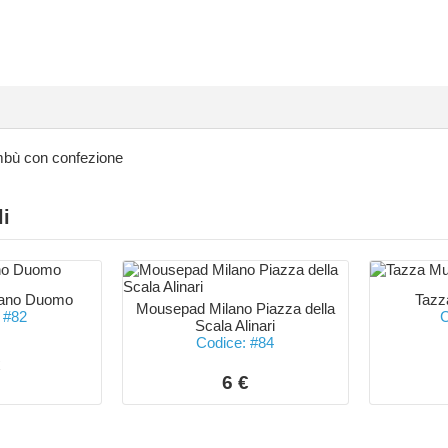
mbù con confezione
li
ano Duomo
Tazz
Mousepad Milano Piazza della
 #82
C
Scala Alinari
Codice: #84
€
6 €