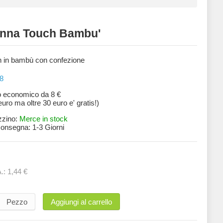
nna Touch Bambu'
 in bambù con confezione
8
o economico da 8 €
 euro ma oltre 30 euro e' gratis!)
zzino:
Merce in stock
 consegna:
1-3 Giorni
A.:
1,44 €
Pezzo
Aggiungi al carrello