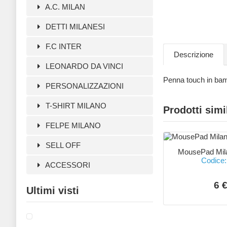
A.C. MILAN
DETTI MILANESI
F.C INTER
Descrizione
LEONARDO DA VINCI
Penna touch in ba
PERSONALIZZAZIONI
T-SHIRT MILANO
Prodotti simi
FELPE MILANO
SELL OFF
MousePad Mil
Codice:
ACCESSORI
6 
Ultimi visti