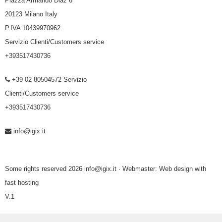
Piazza Armando Diaz 6
20123 Milano Italy
P.IVA 10439970962
Servizio Clienti/Customers service
+393517430736
+39 02 80504572 Servizio
Clienti/Customers service
+393517430736
info@igix.it
Some rights reserved 2026 info@igix.it · Webmaster:
Web design with
fast hosting
V.1