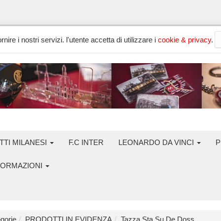
nire i nostri servizi. l'utente accetta di utilizzare i
cookie & privacy
.
TTI MILANESI
F.C INTER
LEONARDO DA VINCI
P
FORMAZIONI
gorie
PRODOTTI IN EVIDENZA
Tazza Sta Su De Doss