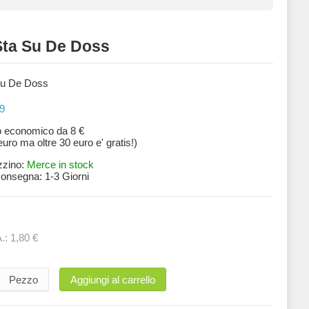
Sta Su De Doss
Su De Doss
9
o economico da 8 €
 euro ma oltre 30 euro e' gratis!)
zzino:
Merce in stock
 consegna:
1-3 Giorni
A.:
1,80 €
Pezzo
Aggiungi al carrello