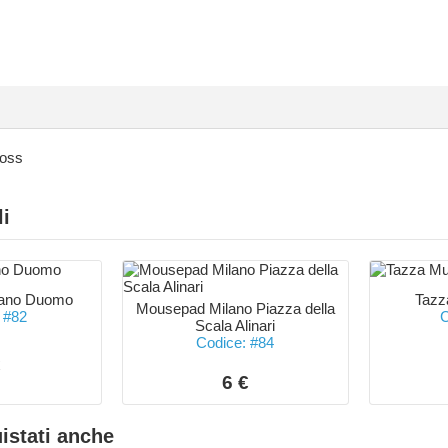
Doss
li
ano Duomo
Tazz
Mousepad Milano Piazza della
 #82
C
Scala Alinari
Codice: #84
€
6 €
istati anche