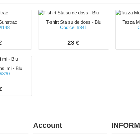
Sunstrac
T-shirt Sta su de doss - Blu
Tazza Mu
 #148
Codice: #341
C
€
23 €
nsi mi - Blu
 #330
€
Account
INFORM