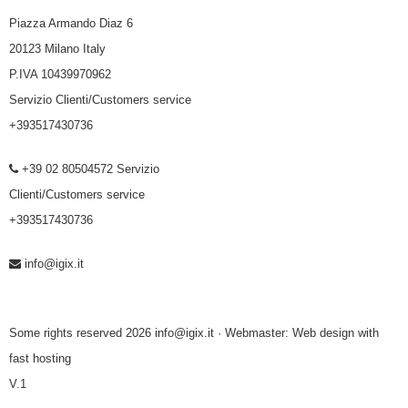
Piazza Armando Diaz 6
20123 Milano Italy
P.IVA 10439970962
Servizio Clienti/Customers service
+393517430736
+39 02 80504572 Servizio
Clienti/Customers service
+393517430736
info@igix.it
Some rights reserved 2026 info@igix.it · Webmaster:
Web design with
fast hosting
V.1