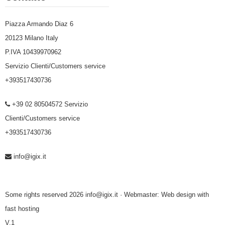
Piazza Armando Diaz 6
20123 Milano Italy
P.IVA 10439970962
Servizio Clienti/Customers service
+393517430736
+39 02 80504572 Servizio
Clienti/Customers service
+393517430736
info@igix.it
Some rights reserved 2026 info@igix.it · Webmaster:
Web design with
fast hosting
V.1