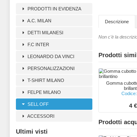
PRODOTTI IN EVIDENZA
A.C. MILAN
Descrizione
DETTI MILANESI
Non c'è la descrizi
F.C INTER
Prodotti simi
LEONARDO DA VINCI
PERSONALIZZAZIONI
T-SHIRT MILANO
Gomma cubotto
brillan
FELPE MILANO
Codice:
SELL OFF
4 
ACCESSORI
Prodotti acqu
Ultimi visti