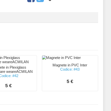
Magnete in PVC Inter
te in Plexiglass
Codice: #43
lare weareACMILAN
Codice: #42
5 €
5 €