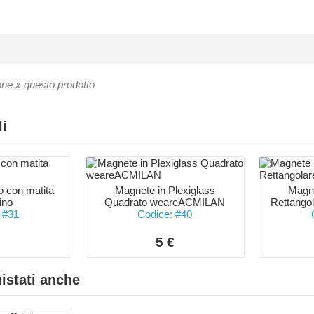
one x questo prodotto
li
 con matita
Magnete in Plexiglass
Magne
tino
Quadrato weareACMILAN
Rettango
 #31
Codice: #40
€
5 €
istati anche