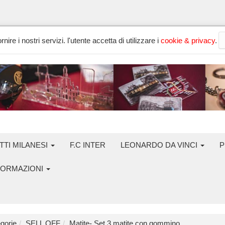
nire i nostri servizi. l'utente accetta di utilizzare i
cookie & privacy
.
TTI MILANESI
F.C INTER
LEONARDO DA VINCI
P
FORMAZIONI
gorie
SELL OFF
Matite- Set 3 matite con gommino