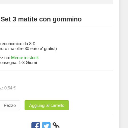
- Set 3 matite con gommino
o economico da 8 €
 euro ma oltre 30 euro e' gratis!)
zzino:
Merce in stock
 consegna:
1-3 Giorni
A.:
0,54 €
Pezzo
Aggiungi al carrello