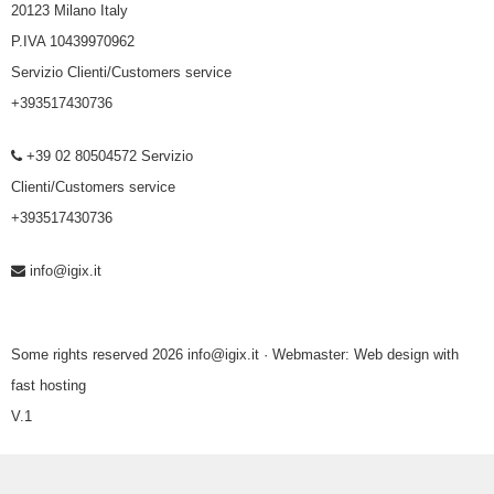
20123 Milano Italy
P.IVA 10439970962
Servizio Clienti/Customers service
+393517430736
+39 02 80504572 Servizio
Clienti/Customers service
+393517430736
info@igix.it
Some rights reserved 2026 info@igix.it · Webmaster:
Web design with
fast hosting
V.1