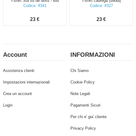
T-shirt Sta su de doss - Blu
T-shirt cadrega (sedia)
Codice: #341
Codice: #327
23 €
23 €
Account
INFORMAZIONI
Assistenza clienti
Chi Siamo
Impostazioni internazionali
Cookie Policy
Crea un account
Note Legali
Login
Pagamenti Sicuri
Per chi e' gia' cliente
Privacy Policy